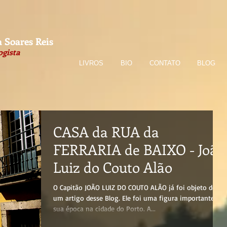
 Soares Reis
ogista
LIVROS
BIO
CONTATO
BLOG
CASA da RUA da
FERRARIA de BAIXO - João
Luiz do Couto Alão
O Capitão JOÃO LUIZ DO COUTO ALÃO já foi objeto de
um artigo desse Blog. Ele foi uma figura importante da
sua época na cidade do Porto. A...