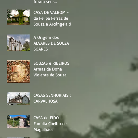
foram seus
moradores?
CASA DE VALBOM -
de Felipa Ferraz de
Souza a Arcângela de
Queirós Lencastre
A Origem dos
ALVARES DE SOUZA
SOARES
SOUZAS e RIBEIROS -
Armas de Dona
Violante de Souza
CASAS SENHORIAIS de
CARVALHOSA
CASA do EIDO -
Família Coelho de
Magalhães