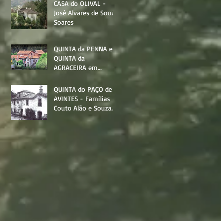
CASA do OLIVAL -
José Alvares de Souza
Soares
QUINTA da PENNA e
QUINTA da
AGRACEIRA em
AVINTES - Família
Souza Soares
QUINTA do PAÇO de
AVINTES - Famílias
Couto Alão e Souza
Soares