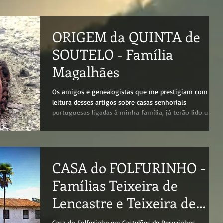
ORIGEM da QUINTA de
SOUTELO - Família
Magalhães
Os amigos e genealogistas que me prestigiam com a
leitura desses artigos sobre casas senhoriais
portuguesas ligadas à minha família, já terão lido um
post anterior sobre a QUINTA do PAÇO de SOUTELO,
atual propriedade da família KEATING na freguesia de
Constance. Tive o prazer de visitar essa casa e conhecer
o saudoso patriarca daquela família, Patrick Francis de
CASA do FOLFURINHO -
Azeredo Keating, primo dos meus primos Soares da
Mota de Azeredo (netos da tia Joana Ramos de Souza
Famílias Teixeira de
Soares), e sua
Lencastre e Teixeira de
Queirós
Casa do Folfurinho em Castelões de Recezinhos,