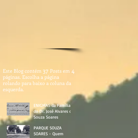
4
37
Este Blog contém
Posts em
páginas. Escolha a página
rolando para baixo a coluna da
esquerda.
ENIGMAS da Família
do Dr. José Alvares de
Souza Soares
PARQUE SOUZA
SOARES - Quem