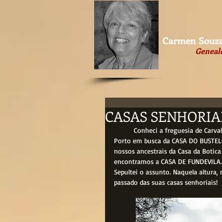
Carmen Souza
Geneal
CASAS SENHORIA
	Conheci a freguesia de Carvalhosa há muitos anos, num passeio que fiz com minhas primas do 
Porto em busca da CASA DO BUSTELO
nossos ancestrais da Casa da Botic
encontramos a CASA DE FUNDEVILA. F
Sepultei o assunto. Naquela altura, 
passado das suas casas senhoriais!