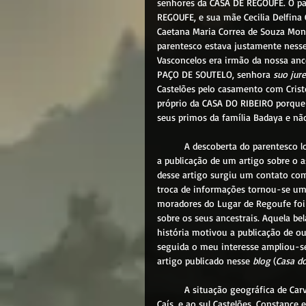
senhores da 
CASA DE REGOUFE
. O
 p
REGOUFE, e sua mãe Cecilia Delfina 
Caetana Maria Correa de Souza Mo
parentesco estava justamente ness
Vasconcelos 
era irmão da nossa anc
PAÇO DE SOUTELO, senhora 
suo jure
Castelões pelo casamento com Cristó
próprio da 
CASA DO RIBEIRO
 porque
seus primos da família Badaya e nã
A 
descoberta do parentesco l
a publicação de um artigo sobre o a
desse artigo surgiu um contato com
troca de informações tornou-se um
moradores do Lugar de Regoufe foi 
sobre os seus ancestrais. Aquela be
história motivou a publicação de ou
seguida o meu interesse ampliou-se 
artigo publicado nesse 
blog 
(
Casa do
	A situação geográfica de Carvalhosa, vista nos mapas, mostra a um lado Vila Meã, ao outro Vila 
Caís, e ao sul Castelões, Constance