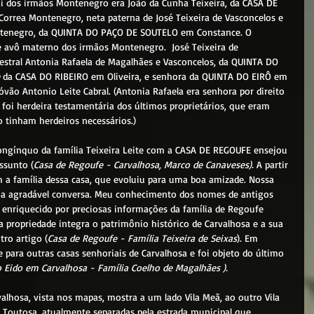
ai dos irmãos Montenegro era João da Cunha Teixeira, da CASA DE 
Correa Montenegro, neta paterna de José Teixeira de Vasconcelos e 
ntenegro, da QUINTA DO PAÇO DE SOUTELO em Constance. O 
e avô materno dos irmãos Montenegro.  
José Teixeira de 
estral Antonia Rafaela de Magalhães e Vasconcelos, da QUINTA DO 
 da CASA DO RIBEIRO em Oliveira, e senhora da QUINTA DO EIRÔ em 
vão Antonio Leite Cabral. (
Antonia Rafaela era senhora por direito 
 foi herdeira testamentária dos últimos proprietários, que eram 
o tinham herdeiros necessários.)
ongínquo da família Teixeira Leite com a CASA DE REGOUFE ensejou 
ssunto (
Casa de Regoufe - Carvalhosa, Marco de Canaveses). 
A partir 
 a família dessa casa, que evoluiu para uma boa amizade. Nossa 
a agradável conversa. Meu conhecimento dos nomes de antigos 
enriquecido por preciosas informações da família de Regoufe 
la propriedade integra o patrimônio histórico de Carvalhosa e a sua 
tro artigo (
Casa de Regoufe - Família Teixeira de Seixas
). Em 
para outras casas senhoriais de Carvalhosa e foi objeto do último 
 Eido em Carvalhosa - Família Coelho de Magalhães ).       
 e Toutosa, atualmente separadas pela estrada municipal que 