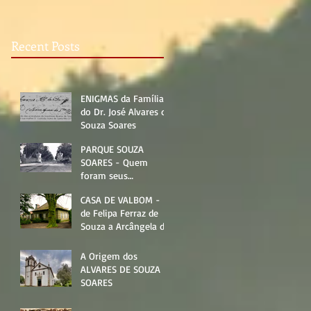
Recent Posts
ENIGMAS da Família
do Dr. José Alvares de
Souza Soares
PARQUE SOUZA
SOARES - Quem
foram seus
moradores?
CASA DE VALBOM -
de Felipa Ferraz de
Souza a Arcângela de
Queirós Lencastre
A Origem dos
ALVARES DE SOUZA
SOARES