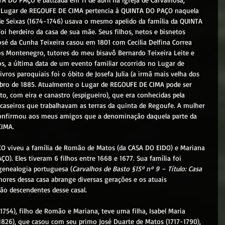
 o Lugar de REGOUFE DE CIMA pertencia à QUINTA DO PAÇO naquela 
 de Seixas (1674-1746) usava o mesmo apelido da família da QUINTA 
 herdeiro da casa de sua mãe. Seus filhos, netos e bisnetos 
sé da Cunha Teixeira casou em 1801 com Cecilia Delfina Correa 
 Montenegro, tutores do meu bisavô Bernardo Teixeira Leite e 
, a última data de um evento familiar ocorrido no Lugar de 
vros paroquiais foi o óbito de Josefa Julia (a irmã mais velha dos 
ro de 1885. Atualmente o Lugar de REGOUFE DE CIMA pode ser 
to, com eira e canastro (espigueiro), que era conhecidas pela 
caseiros que trabalhavam as terras da quinta de Regoufe. A mulher 
 confirmou aos meus amigos que a denominação daquela parte da 
CIMA.
 viveu a família de 
Romão de Matos (da CASA DO EIDO) e Mariana 
O). Eles tiveram 6 filhos entre 1668 e 1677. Sua família foi 
 genealogia portuguesa (
Carvalhos de Basto §15º nº 9 – Título: Casa 
enhores dessa casa abrange diversas gerações e os atuais 
ão descendentes desse casal.
1826), que casou com seu primo José Duarte de Matos (1717-1790), 