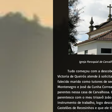
Igreja Paroquial de Carval
	Tudo começou com a descoberta de um documento de 1856 em que a minha trisavó Anna 
Victoria de Queirós atende à solici
falecido marido como tutores de se
Montenegro e José da Cunha Correa
parentes nessa casa de Carvalhosa.
parentesco com o meu trisavô João 
instrumento de trabalho, logo desco
Castelões de Recesinhos e que ele ti