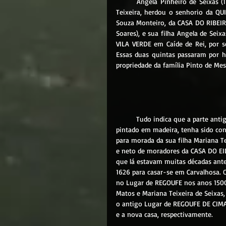
	Angela Pinheiro de Seixas (1632-1672), filha de Leonor Pinheiro de Seixas e Simão de Carvalho 
Teixeira, herdou o senhorio da Q
Souza Monteiro, da CASA DO RIBEIRO
Soares), e sua filha Angela de Seixa
VILA VERDE em Caíde de Rei, por 
Essas duas quintas passaram por h
propriedade da família Pinto de Me
	Tudo indica que a parte antiga da CASA DE REGOUFE que conservou o lindo brasão da família 
pintado em madeira, tenha sido con
para morada da sua filha Mariana T
e neto de moradores da CASA DO EI
que lá estavam muitas décadas ante
1626 para casar-se em Carvalhosa. O
no Lugar de REGOUFE nos anos 1500
Matos e Mariana Teixeira de Seixas,
o antigo Lugar de REGOUFE DE CIMA
e a nova casa, 
respectivamente.