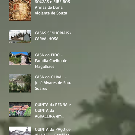
SOUZAS e RIBEIROS -
Armas de Dona
Violante de Souza
CASAS SENHORIAIS de
CARVALHOSA
CASA do EIDO -
Família Coelho de
Magalhães
CASA do OLIVAL -
José Alvares de Souza
Soares
QUINTA da PENNA e
QUINTA da
AGRACEIRA em
AVINTES - Família
Souza Soares
QUINTA do PAÇO de
AVINTES - Famílias