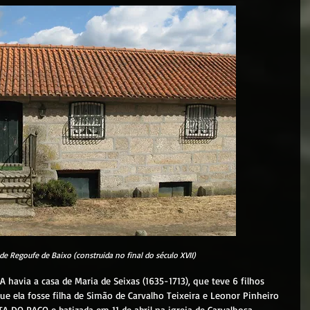
de Regoufe de Baixo (construida no final do século XVII)
que ela fosse filha de Simão de Carvalho Teixeira e Leonor Pinheiro 
A DO PAÇO e batizada em 11 de abril na igreja de Carvalhosa, 