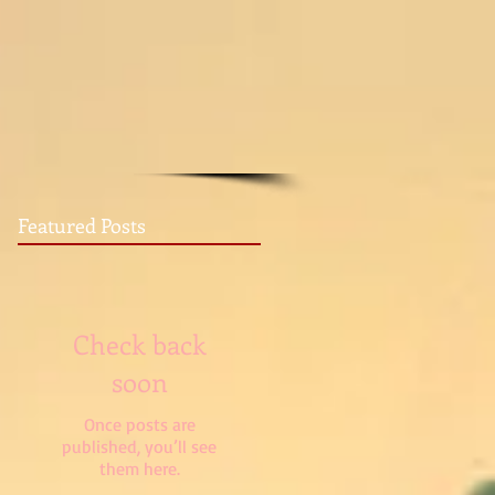
Featured Posts
Check back
soon
Once posts are
published, you’ll see
them here.