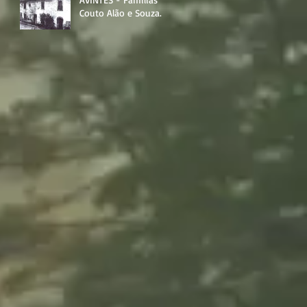
Couto Alão e Souza
Soares