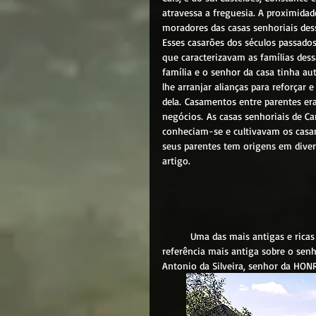
atravessa a freguesia. A proximidad
moradores das casas senhoriais dess
Esses casarões dos séculos passado
que caracterizavam as famílias dess
família e o senhor da casa tinha au
lhe arranjar alianças para reforçar 
dela. Casamentos entre parentes er
negócios. As casas senhoriais de Ca
conheciam-se e cultivavam os casam
seus parentes tem origens em diver
artigo.
	Uma das mais antigas e ricas casas senhoriais de Carvalhosa era (e ainda é) a QUINTA DO PAÇO. A 
referência mais antiga sobre o sen
Antonio da Silveira, senhor da HON