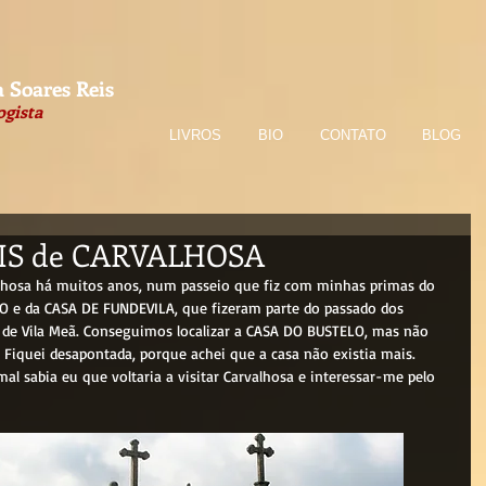
 Soares Reis
ogista
LIVROS
BIO
CONTATO
BLOG
IS de CARVALHOSA
 e da CASA DE FUNDEVILA, que fizeram parte do passado dos 
a de Vila Meã. Conseguimos localizar a CASA DO BUSTELO, mas não 
iquei desapontada, porque achei que a casa não existia mais. 
mal sabia eu que voltaria a visitar Carvalhosa e interessar-me pelo 