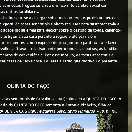
e com essas freguesias criou um rico intercâmbio social com 
as outras localidades.
s destinavam-se a albergar sob o mesmo teto as proles numerosas 
a época. As casas senhoriais tinham recursos para sustentar toda a 
toridade moral e real para decidir sobre o destino de todos, cabendo-
e prestigiar a sua casa perante a região e até para além 
am frequentes, como expediente para juntar o património e fazer 
rvalhosa ficavam relativamente perto umas das outras, as famílias 
entos de conveniência. Por esse motivo, os meus ancestrais e 
sas casas de Carvalhosa. Foi essa a razão que motivou o presente 
QUINTA DO PAÇO
horio da QUINTA DO PAÇO remonta a Antonia Pinheiro, filha de 
RA DE VILA CAÍS 
(
Ref. Felgueiras Gayo, título Pinheiros, § 19, nº 10.)