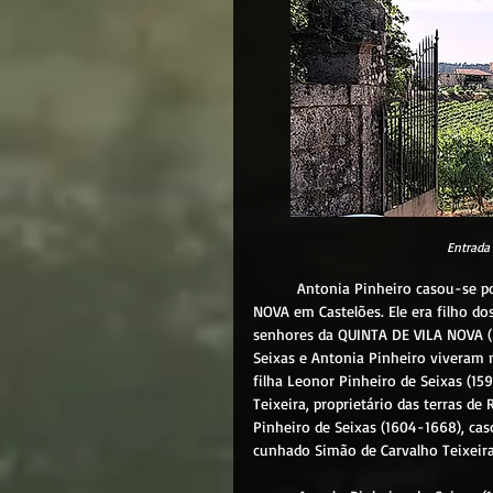
Entrada 
	Antonia Pinheiro casou-se por volta de 1585 com Felipe Teixeira de Seixas, da QUINTA DE VILA 
NOVA em Castelões. Ele era filho do
senhores da QUINTA DE VILA NOVA
 (
Seixas e Antonia Pinheiro viveram n
filha Leonor Pinheiro de Seixas (
Teixeira, proprietário das terras d
Pinheiro de Seixas (1604-1668), ca
cunhado Simão de Carvalho Teixeira,