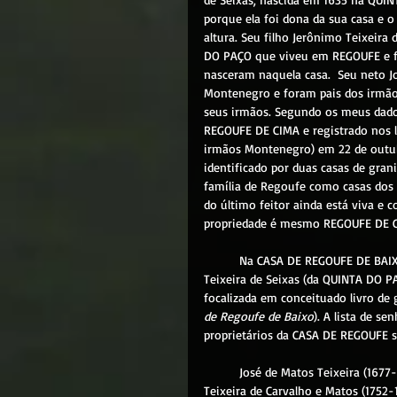
porque ela foi dona da sua casa e
altura. Seu filho Jerônimo Teixeira
DO PAÇO que viveu em REGOUFE e foi
nasceram naquela casa.  Seu neto Jo
Montenegro e foram pais dos irmãos
seus irmãos. Segundo os meus dados
REGOUFE DE CIMA e registrado nos li
irmãos Montenegro) em 22 de outub
identificado por duas casas de grani
família de Regoufe como casas dos 
do último feitor ainda está viva e
propriedade é mesmo REGOUFE DE 
	Na CASA DE REGOUFE DE BAIXO
Teixeira de Seixas (da QUINTA DO PAÇ
focalizada em conceituado livro de
de Regoufe de Baixo
). A lista de s
proprietários da CASA DE REGOUFE s
	José de Matos Teixeira (1677-1754), filho de Romão e Mariana, teve uma filha, Isabel Maria 
Teixeira de Carvalho e Matos (1752-