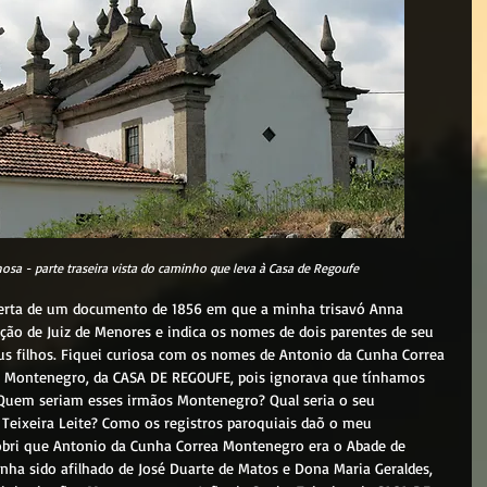
hosa - parte traseira vista do caminho que leva à Casa de Regoufe
tação de Juiz de Menores e indica os nomes de dois parentes de seu 
us filhos. Fiquei curiosa com os nomes de Antonio da Cunha Correa 
 Montenegro, da CASA DE REGOUFE, pois ignorava que tínhamos 
 Quem seriam esses irmãos Montenegro? Qual seria o seu 
Teixeira Leite? Como os registros paroquiais daõ o meu 
bri que 
Antonio da Cunha Correa Montenegro era o Abade de 
nha sido afilhado 
de José Duarte de Matos e Dona Maria Geraldes, 