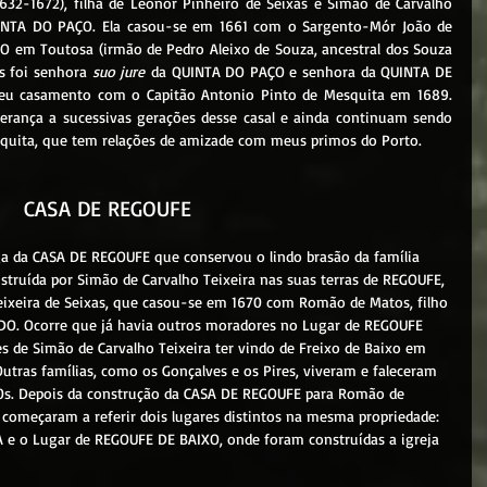
UINTA DO PAÇO. Ela casou-se em 1661 com o Sargento-Mór João de 
 em Toutosa (irmão de Pedro Aleixo de Souza, ancestral dos Souza 
s foi senhora 
suo jure
 da QUINTA DO PAÇO e senhora da QUINTA DE 
seu casamento com o Capitão Antonio Pinto de Mesquita em 1689. 
erança a sucessivas gerações desse casal e ainda continuam sendo 
squita, que tem relações de amizade com meus primos do Porto.
CASA DE REGOUFE
struída por Simão de Carvalho Teixeira nas suas terras de REGOUFE, 
eixeira de Seixas, que casou-se em 1670 com Romão de Matos, filho 
DO. Ocorre que já havia outros moradores no Lugar de REGOUFE 
s de Simão de Carvalho Teixeira ter vindo de Freixo de Baixo em 
utras famílias, como os Gonçalves e os Pires, viveram e faleceram 
s. Depois da construção da CASA DE REGOUFE para Romão de 
 começaram a referir dois lugares distintos na mesma propriedade: 
 e o Lugar de REGOUFE DE BAIXO, onde foram construídas a igreja 