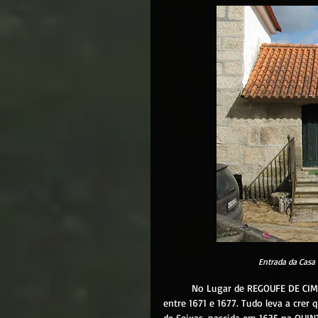
Entrada da Casa 
  	No Lugar de REGOUFE DE CIMA havia a casa de Maria de Seixas (1635-1713), que teve 6 filhos 
entre 1671 e 1677. Tudo leva a crer 
de Seixas, nascida em 1635 na QUINT