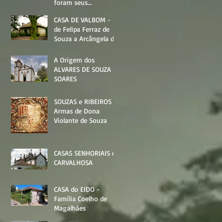
foram seus
moradores?
CASA DE VALBOM -
de Felipa Ferraz de
Souza a Arcângela de
Queirós Lencastre
A Origem dos
ALVARES DE SOUZA
SOARES
SOUZAS e RIBEIROS -
Armas de Dona
Violante de Souza
CASAS SENHORIAIS de
CARVALHOSA
CASA do EIDO -
Família Coelho de
Magalhães