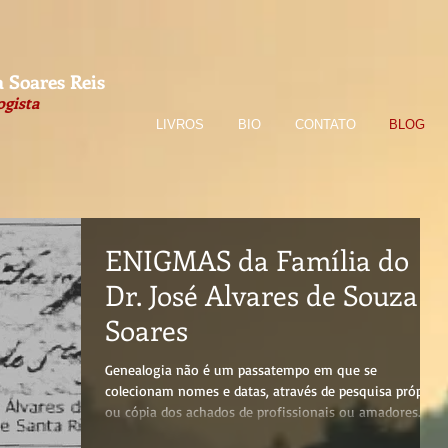
 Soares Reis
ogista
LIVROS
BIO
CONTATO
BLOG
ENIGMAS da Família do
Dr. José Alvares de Souza
Soares
Genealogia não é um passatempo em que se
colecionam nomes e datas, através de pesquisa própria
ou cópia dos achados de profissionais ou amadores
que foram generosos em partilhá-los. Genealogia é