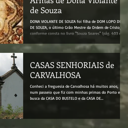
de Souza
DONA VIOLANTE DE SOUZA foi filha de DOM LOPO DIAS
DE SOUZA, o último Grão Mestre da Ordem de Cristo,
conforme consta no livro "Souza Soares" (pág. 403 e
404), sendo sua mãe DONA MARIA RIBEIRO. Esta
senhora seria filha de um GONÇALO RIBEIRO, cuja
genealogia remonta aos fidalgos RIBEIROS originários
da Galicia. É fato sabido que a nossa família descende
CASAS SENHORIAIS de
dos fidalgos SOUZAS e RIBEIROS, mas eu não mencionei
os ancestrais de DONA MARIA RIBEIRO no meu livro,
CARVALHOSA
devido à controvérsia q
Conheci a freguesia de Carvalhosa há muitos anos,
num passeio que fiz com minhas primas do Porto em
busca da CASA DO BUSTELO e da CASA DE...