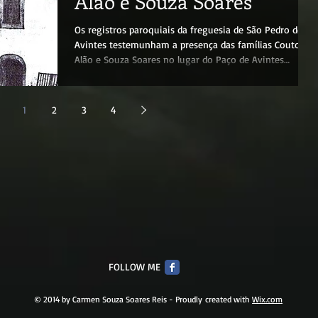
Alão e Souza Soares
Os registros paroquiais da freguesia de São Pedro de
Avintes testemunham a presença das famílias Couto
Alão e Souza Soares no lugar do Paço de Avintes
durante os anos 1700s. Restam poucos vestígios das
duas quintas onde essas famílias tiveram residência: a
Quinta da Penna (atual Quinta da Devesa) está muito
1
2
3
4
arruinada e a Quinta do Paço (Casa do Paço) foi
obliterada por uma construção contemporânea que
escondeu (ou destruiu) a sua estrutura original.
Fotografias antigas revela
FOLLOW ME
© 2014 by Carmen Souza Soares Reis - Proudly created with
Wix.com