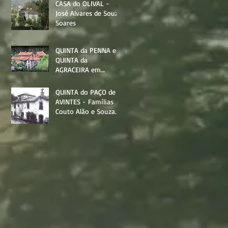
CASA do OLIVAL -
José Alvares de Souza
Soares
QUINTA da PENNA e
QUINTA da
AGRACEIRA em
AVINTES - Família
Souza Soares
QUINTA do PAÇO de
AVINTES - Famílias
Couto Alão e Souza
Soares