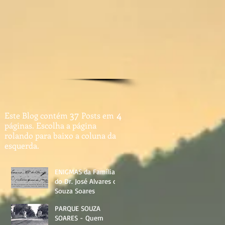
4
37
Este Blog contém
Posts em
páginas. Escolha a página
rolando para baixo a coluna da
esquerda.
ENIGMAS da Família
do Dr. José Alvares de
Souza Soares
PARQUE SOUZA
SOARES - Quem