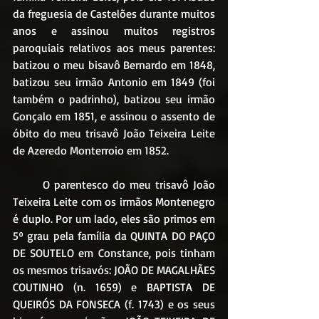
da freguesia de Castelões durante muitos 
anos e assinou muitos registros 
paroquiais relativos aos meus parentes: 
batizou o meu bisavô Bernardo em 1848, 
batizou seu irmão Antonio em 1849 (foi 
também o padrinho), batizou seu irmão 
Gonçalo em 1851, e assinou o assento de 
óbito do meu trisavô João Teixeira Leite 
de Azeredo Monterroio em 1852. 
	O parentesco do meu trisavô João 
Teixeira Leite com os irmãos Montenegro 
é duplo. Por um lado, eles são primos em 
5º grau pela família da QUINTA DO PAÇO 
DE SOUTELO em Constance, pois tinham 
os mesmos trisavós: JOÃO DE MAGALHÃES 
COUTINHO (n. 1659) e BAPTISTA DE 
QUEIRÓS DA FONSECA (f. 1743) e os seus 