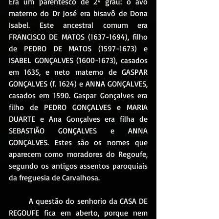
Era um parentesco de 2º grau: o avô 
materno do Dr José era bisavô de Dona 
Isabel. Este ancestral comum era 
FRANCISCO DE MATOS (1637-1694), filho 
de PEDRO DE MATOS (1597-1673) e 
ISABEL GONÇALVES (1600-1673), casados 
em 1635, e neto materno de GASPAR 
GONÇALVES (f. 1624) e ANNA GONÇALVES, 
casados em 1590. Gaspar Gonçalves era 
filho de PEDRO GONÇALVES e MARIA 
DUARTE e Ana Gonçalves era filha de 
SEBASTIÃO GONÇALVES e ANNA 
GONÇALVES. Estes são os nomes que 
aparecem como moradores do Regoufe, 
segundo os antigos assentos paroquiais 
da freguesia de Carvalhosa. 
	A questão do senhorio da CASA DE 
REGOUFE fica em aberto, porque nem 